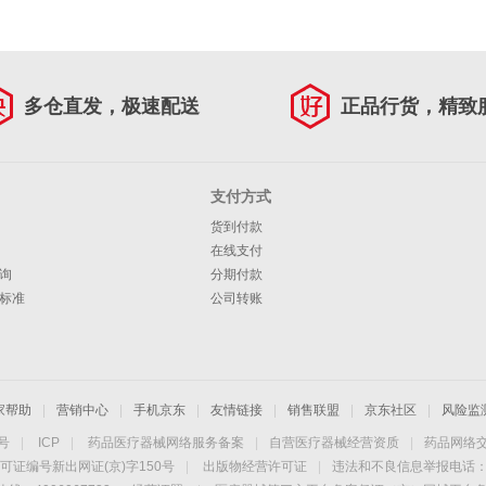
多仓直发，极速配送
正品行货，精致
支付方式
货到付款
在线支付
询
分期付款
标准
公司转账
家帮助
|
营销中心
|
手机京东
|
友情链接
|
销售联盟
|
京东社区
|
风险监
4号
|
ICP
|
药品医疗器械网络服务备案
|
自营医疗器械经营资质
|
药品网络
可证编号新出网证(京)字150号
|
出版物经营许可证
|
违法和不良信息举报电话：40