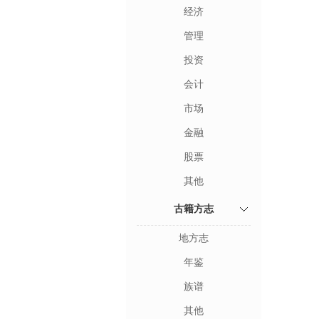
经济
管理
投资
会计
市场
金融
股票
其他
古籍方志
地方志
年鉴
族谱
其他