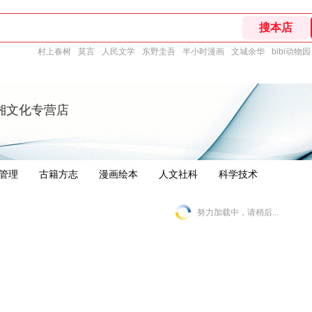
村上春树
莫言
人民文学
东野圭吾
半小时漫画
文城余华
bibi动物园
湘文化专营店
管理
古籍方志
漫画绘本
人文社科
科学技术
努力加载中，请稍后...