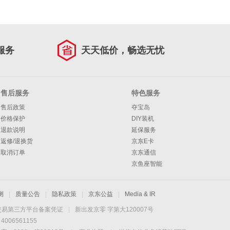
服务
天天低价，畅选无忧
售后服务
特色服务
售后政策
夺宝岛
价格保护
DIY装机
退款说明
延保服务
返修/退换货
京东E卡
取消订单
京东通信
京鱼座智能
测
|
质量公告
|
隐私政策
|
京东公益
|
Media & IR
交易第三方平台备案凭证
|
新出发京零 字第大120007号
06561155