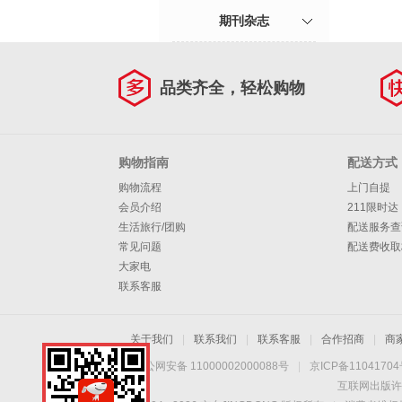
期刊杂志
品类齐全，轻松购物
购物指南
配送方式
购物流程
上门自提
会员介绍
211限时达
生活旅行/团购
配送服务查
常见问题
配送费收取
大家电
联系客服
关于我们
|
联系我们
|
联系客服
|
合作招商
|
商
京公网安备 11000002000088号
|
京ICP备1104170
互联网出版许